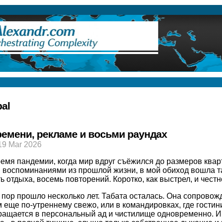
ry
al
ремени, рекламе и восьми раундах
19 Mar 2026
емя пандемии, когда мир вдруг съёжился до размеров квар
и воспоминаниями из прошлой жизни, в мой обиход вошла
т
ь отдыха, восемь повторений. Коротко, как выстрел, и честн
 пор прошло несколько лет. Табата осталась. Она сопровож
 еще по‑утреннему свежо, или в командировках, где гости
ащается в персональный ад и чистилище одновременно. Ин