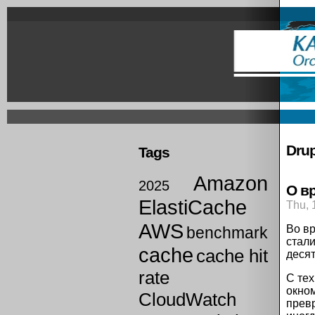
Skip
to
main
content
Prima
links
Drup
Tags
Amazon
2025
О в
ElastiCache
Thu, 
AWS
Во вр
benchmark
стал
cache
cache hit
десят
rate
С тех
окном
CloudWatch
превр