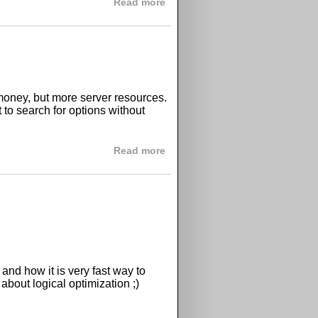
about О времени, рекламе и 
Read more
 money, but more server resources.
rt to search for options without
about Drupal cacheroter and pe
Read more
and how it is very fast way to
 about logical optimization ;)