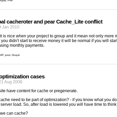
rupal
,
PHP
al cacheroter and pear Cache_Lite conflict
29 Jan 2010
 it is nice when your project to group and it mean not only more
 you didn't start to receive money it will be normal if you will sta
asing monthly payments.
HP
,
pear
,
Drupal
 optimization cases
21 Aug 2008
site have content for cache or pregenerate.
ache need to be part of optimization? - if you know what you do 
server load. So, after load is lowered you will have time to think
 we can cache?