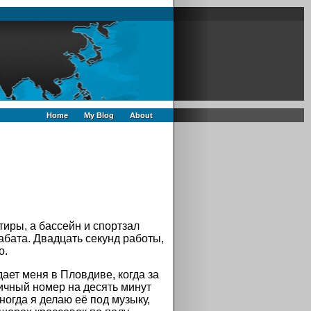
Home
My Blog
About
тиры, а бассейн и спортзал
абата
. Двадцать секунд работы,
о.
дает меня в
Пловдиве
, когда за
ничный номер на десять минут
огда я делаю её под музыку,