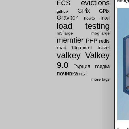
иногд
evictions
ECS
GPix
GPix
github
Graviton
Intel
howto
load testing
m5.large
m6g.large
memtier
PHP
redis
road
t4g.micro
travel
valkey
Valkey
9.0
Гърция
гледка
почивка
път
more tags