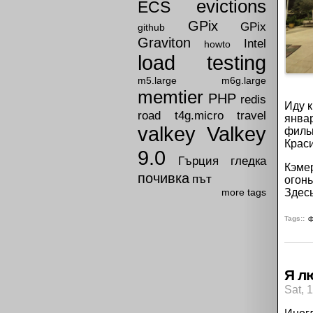
evictions
ECS
GPix
GPix
github
Graviton
Intel
howto
load testing
m5.large
m6g.large
memtier
PHP
redis
Иду 
road
t4g.micro
travel
январ
valkey
Valkey
фильм
Краси
9.0
Гърция
гледка
Кэмер
почивка
път
огонь
Здесь
more tags
Tags:
ф
Я лю
Sat, 