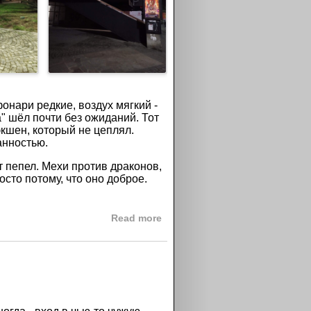
онари редкие, воздух мягкий -
"
шёл почти без ожиданий. Тот
экшен, который не цеплял.
анностью.
ет пепел. Мехи против драконов,
осто потому, что оно доброе.
about Больше не детское кино
Read more