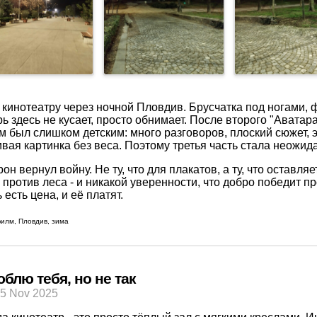
к
кинотеатру
через ночной Пловдив. Брусчатка под ногами, ф
ь здесь не кусает, просто обнимает. После второго
"Аватара
 был слишком детским: много разговоров, плоский сюжет, 
вая картинка без веса. Поэтому третья часть стала неожид
он вернул войну. Не ту, что для плакатов, а ту, что оставля
 против леса - и никакой уверенности, что добро победит пр
 есть цена, и её платят.
илм
,
Пловдив
,
зима
блю тебя, но не так
15 Nov 2025