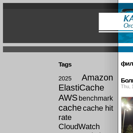
Skip
to
main
content
Prima
links
фи
Tags
Amazon
2025
Бол
ElastiCache
Thu, 
AWS
benchmark
cache
cache hit
rate
CloudWatch