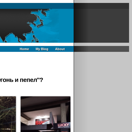
Home
My Blog
About
Огонь и пепел"?